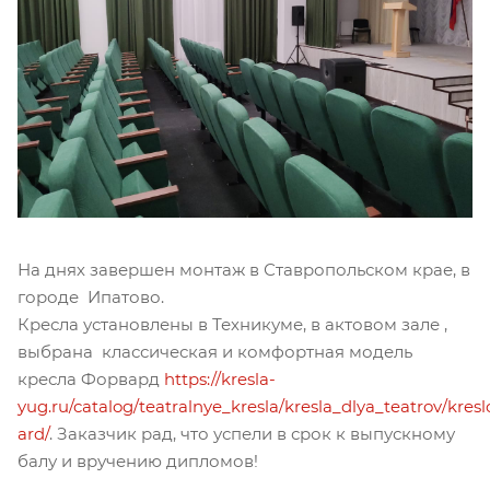
На днях завершен монтаж в Ставропольском крае, в
городе Ипатово.
Кресла установлены в Техникуме, в актовом зале ,
выбрана классическая и комфортная модель
кресла Форвард
https://kresla-
yug.ru/catalog/teatralnye_kresla/kresla_dlya_teatrov/kresl
ard/
. Заказчик рад, что успели в срок к выпускному
балу и вручению дипломов!