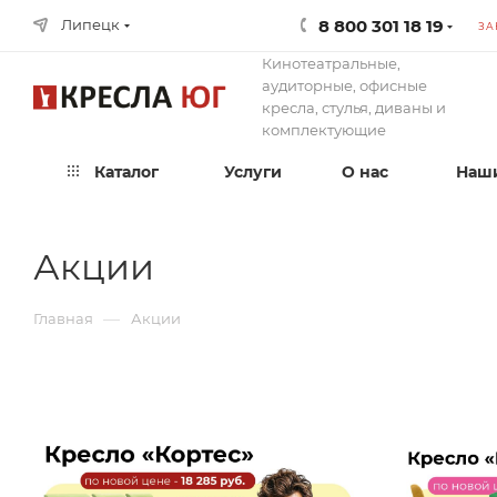
8 800 301 18 19
Липецк
ЗА
Кинотеатральные,
аудиторные, офисные
кресла, стулья, диваны и
комплектующие
Каталог
Услуги
О нас
Наши
Акции
—
Главная
Акции