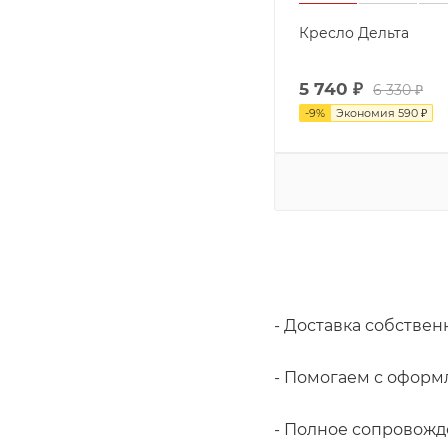
Кресло Дельта
5 740
₽
6 330
₽
-
9
%
Экономия
590
₽
- Доставка собстве
- Помогаем с оформ
- Полное сопровожде