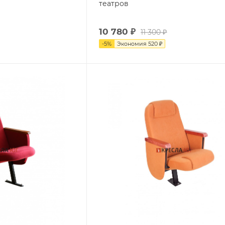
театров
10 780
₽
11 300
₽
-
5
%
Экономия
520
₽