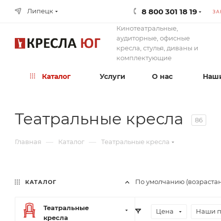
8 800 301 18 19
Липецк
ЗА
Кинотеатральные,
аудиторные, офисные
кресла, стулья, диваны и
комплектующие
Каталог
Услуги
О нас
Наши
Театральные кресла
86
—
—
Главная
Каталог
Театральные кресла
По умолчанию (возраста
КАТАЛОГ
Театральные
Цена
Наши 
кресла