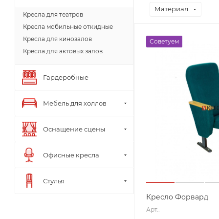
Материал
Кресла для театров
Кресла мобильные откидные
Кресла для кинозалов
Советуем
Кресла для актовых залов
Гардеробные
Мебель для холлов
Оснащение сцены
Офисные кресла
Стулья
Кресло Форвард
Арт.: