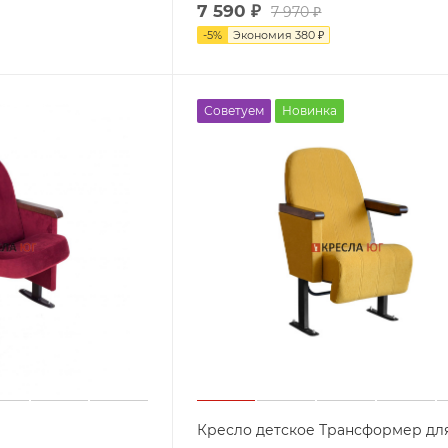
7 590
₽
7 970
₽
-
5
%
Экономия
380
₽
Советуем
Новинка
Кресло детское Трансформер для