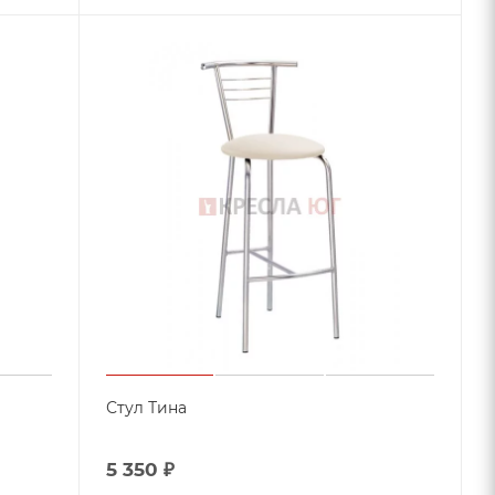
Стул Тина
5 350
₽