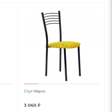
Стул Марко
3 060
₽