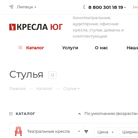
8 800 301 18 19
Липецк
ЗА
Кинотеатральные,
аудиторные, офисные
кресла, стулья, диваны и
комплектующие
Каталог
Услуги
О нас
Наши
Стулья
12
—
—
Главная
Каталог
Стулья
По умолчанию (возраста
КАТАЛОГ
Театральные кресла
Цена
Ширина