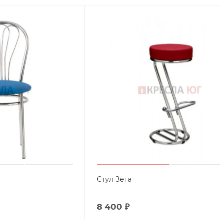
Стул Зета
8 400
₽