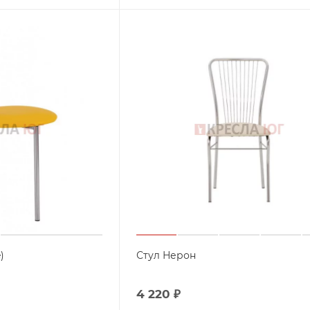
)
Стул Нерон
4 220
₽