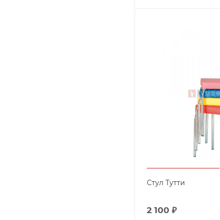
Стул Тутти
2 100
₽