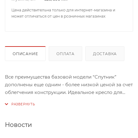
Цена действительна только для интернет-магазина и
может отличаться от цен в розничных магазинах
ОПИСАНИЕ
ОПЛАТА
ДОСТАВКА
Все преимущества базовой модели “Спутник”
дополнены еще одним - более низкой ценой за счет
облегчения конструкции. Идеальное кресло для
учебных аудиторий, бизнес-центров и актовых
залов предприятий.
Мобильная секция цельносварная, без крепления к
Новости
полу, в ткани, винилис-коже, с подлокотниками,