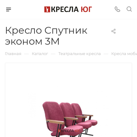
Кресло Спутник
эконом 3М
—
—
—
Главная
Каталог
Театральные кресла
Кресла моб