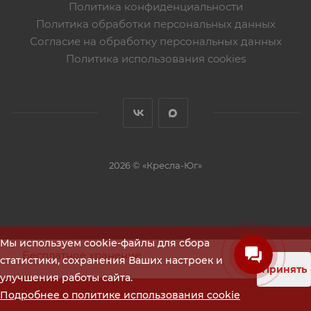
Политика конфиденциальности
Политика обработки персональных данных
Согласие на обработку персональных данных
Политика использования cookies
2026 © «Кресла-Юг»
Мы используем cookie-файлы для сбора
Бесплатное хранение
статистики, сохранения Ваших настроек и
Принять
улучшения работы сайта.
Помощь в тендере
Подробнее о политике использования cookie
ЗАКАЗАТЬ
Минимальный аванс от 10%