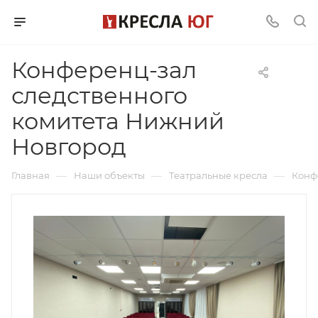
Конференц-зал
следственного
комитета Нижний
Новгород
—
—
—
Главная
Наши объекты
Театральные кресла
Конф